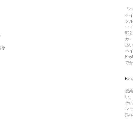
「
ペ
タ
ー
I
）
カ
払
名を
ペ
Pa
で
bl
授業
い
そ
レ
指