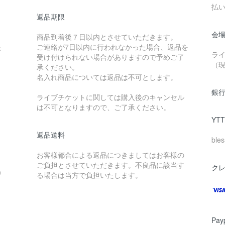
払
返品期限
会
商品到着後７日以内とさせていただきます。
ご連絡が7日以内に行われなかった場合、返品を
さ
ラ
受け付けられない場合がありますので予めご了
（
承ください。
名入れ商品については返品は不可とします。
銀
ライブチケットに関しては購入後のキャンセル
は不可となりますので、ご了承ください。
YT
返品送料
bl
お客様都合による返品につきましてはお客様の
ご負担とさせていただきます。不良品に該当す
ク
）
る場合は当方で負担いたします。
Pa