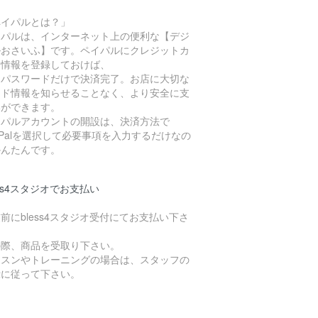
ペイパルとは？」
イパルは、インターネット上の便利な【デジ
ルおさいふ】です。ペイパルにクレジットカ
ド情報を登録しておけば、
Dとパスワードだけで決済完了。お店に大切な
ード情報を知らせることなく、より安全に支
いができます。
イパルアカウントの開設は、決済方法で
yPalを選択して必要事項を入力するだけなの
かんたんです。
ess4スタジオでお支払い
前にbless4スタジオ受付にてお支払い下さ
。
の際、商品を受取り下さい。
ッスンやトレーニングの場合は、スタッフの
示に従って下さい。