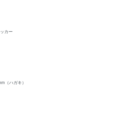
テッカー
8mm（ハガキ）