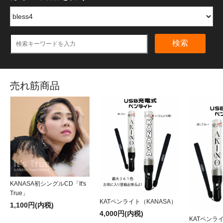
検索
売れ筋商品
KANASA初シングルCD「It's
True」
KATペンライト（KANASA）
1,100円(内税)
4,000円(内税)
KATペンライ